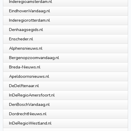
Inderegioamsterdam.nl
EindhovenVandaag.nl
Inderegiorotterdam.nl
Denhaagsegids.nl
Enscheder.nl
Alphensnieuws.nl
Bergenopzoomvandaag.nl
Breda-Nieuws.nl
Apeldoornsnieuws.nl
DeDelftenaar.nl
InDeRegioAmersfoort.nl
DenBoschVandaag.nl
DordrechtNieuws.nl
InDeRegioWestland.nl